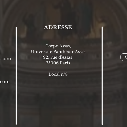
ADRESSE
Corpo Assas,
Université Panthéon-Assas
92, rue d'Assas
l.com
75006 P
aris
Local n°8
l.com