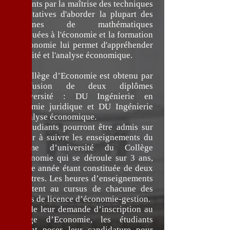
étudiants par la maîtrise des techniques
quantitatives d'aborder la plupart des
domaines de mathématiques
appliquées à l'économie et la formation
en économie lui permet d'appréhender
la réalité et l'analyse économique.
Le Collège d’Economie est obtenu par
la fusion de deux diplômes
d’université : DU Ingénierie en
économie juridique et DU Ingénierie
en analyse économique.
Les étudiants pourront être admis sur
dossier à suivre les enseignements du
diplôme d’université du Collège
d’Economie qui se déroule sur 3 ans,
chaque année étant constituée de deux
semestres. Les heures d’enseignements
s’ajoutent au cursus de chacune des
années de licence d’économie-gestion.
Lors de leur demande d’inscription au
Collège d’Economie, les étudiants
devront poser leur candidature pour