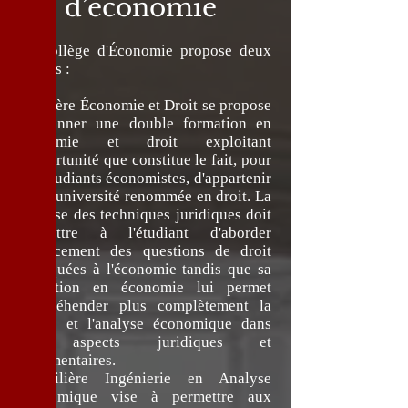
d’économie
Le Collège d'Économie propose deux
filières :
La filière Économie et Droit se propose
de donner une double formation en
économie et droit exploitant
l'opportunité que constitue le fait, pour
des étudiants économistes, d'appartenir
à une université renommée en droit. La
maîtrise des techniques juridiques doit
permettre à l'étudiant d'aborder
efficacement des questions de droit
appliquées à l'économie tandis que sa
formation en économie lui permet
d'appréhender plus complètement la
réalité et l'analyse économique dans
ses aspects juridiques et
réglementaires.
La filière Ingénierie en Analyse
Économique vise à permettre aux