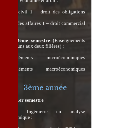
Filière Economie et droit :
Droit civil 1 – droit des obligations
(30h).
Droit des affaires 1 – droit commercial
(30h).
2ème semestre
(Enseignements
communs aux deux filières) :
Compléments microéconomiques
(40h).
Compléments macroéconomiques
(20h).
3ème année
1er semestre
Filière Ingénierie en analyse
économique :