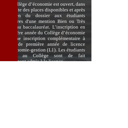
Le Collège d’économie est ouvert, dans
la limite des places disponibles et après
examen du dossier aux étudiants
titulaires d'une mention Bien ou Très
bien au baccalauréat. L’inscription en
première année du Collège d’économie
est une inscription complémentaire à
celle de première année de licence
d’économie-gestion (L1). Les étudiants
admis au Collège sont de fait
également admis à la licence.
Les étudiants intéressés par le Collège
d'Économie, et n'ayant pas suivi les
cours de la 1ère ou 2ème année du
collège d'économie peuvent postuler
pour un accès direct en 2ème ou 3ème
année du Collège d'Économie. Pour
cela, ils doivent remplir un formulaire
de demande d'admission directe.
Postuler en 2e année
Pour postuler en deuxième année du