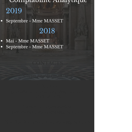
Comptabilité Analytique
2019
Septembre - Mme MASSET
2018
Mai - Mme MASSET
Septembre - Mme MASSET
CONTACTS
Corpo.assas@gmail.com
Prési
dente
:
gabriellemabandza.corpo@gmail.com
07.82.08.16.72
Demande de partenariats:
partenariat.corpo.paris2@gmail.com
Nos élus étudiants :
eluscorpos@gmail.com