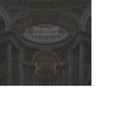
CONTACTS
Corpo.assas@gmail.com
Prési
dente
:
gabriellemabandza.corpo@gmail.com
07.82.08.16.72
Demande de partenariats:
partenariat.corpo.paris2@gmail.com
Nos élus étudiants :
eluscorpos@gmail.com
Nos élus VPE :
vpeassasparis2@gmail.com
ADRESSE
Corpo Assas,
Université Panthéon-Assas
92, rue d'Assas