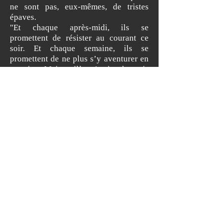
ne sont pas, eux-mêmes, de tristes
épaves.
"Et chaque après-midi, ils se
promettent de résister au courant ce
soir. Et chaque semaine, ils se
promettent de ne plus s’y aventurer en
semaine. Mais voilà qu’arrive le mois
de mai. L’étudiant, honteux et confus,
jura, mais un peu tard, qu’on ne l’y
prendrait plus."
Pâris MILTIADES, Rédacteur du
Canard d’Assas
CONTACTS
Corpo.assas@gmail.com
Prési
dente
:
gabriellemabandza.corpo@gmail.com
07.82.08.16.72