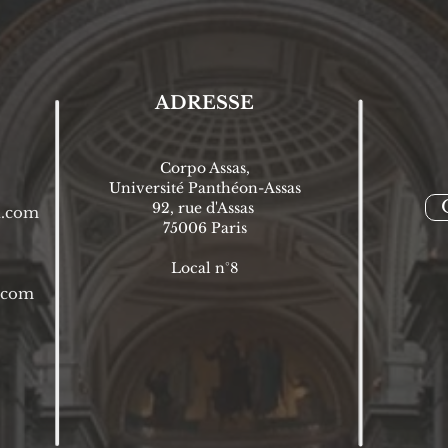
ADRESSE
Corpo Assas,
Université Panthéon-Assas
92, rue d'Assas
l.com
75006 P
aris
Local n°8
l.com