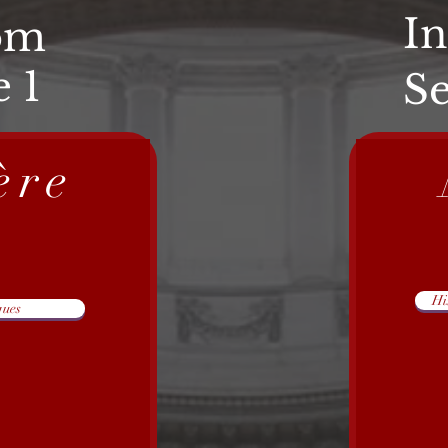
I
om
e 1
S
ère
Hi
ques