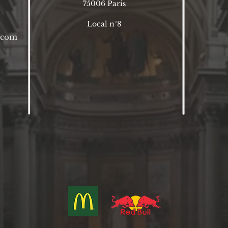
75006 P
aris
Local n°8
l.com