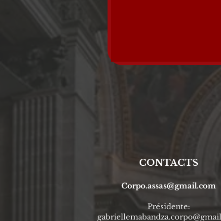
CONTACTS
Corpo.assas@gmail.com
Prési
dente
:
gabriellemabandza.corpo@gmai