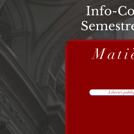
Info-C
Semestr
Mati
Libertés publi