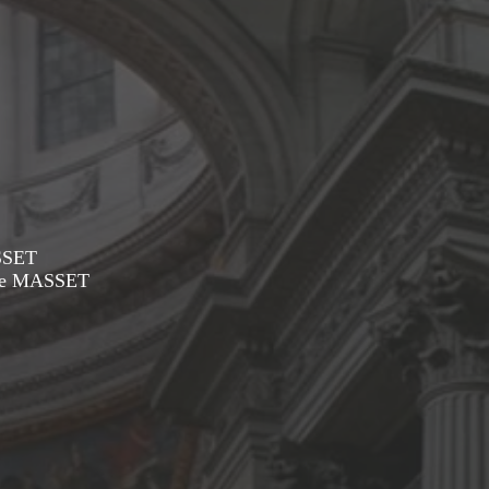
SSET
me MASSET