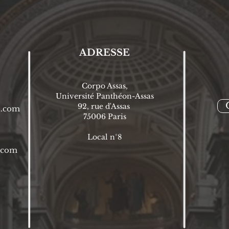
ADRESSE
Corpo Assas,
Université Panthéon-Assas
92, rue d'Assas
l.com
75006 P
aris
Local n°8
l.com