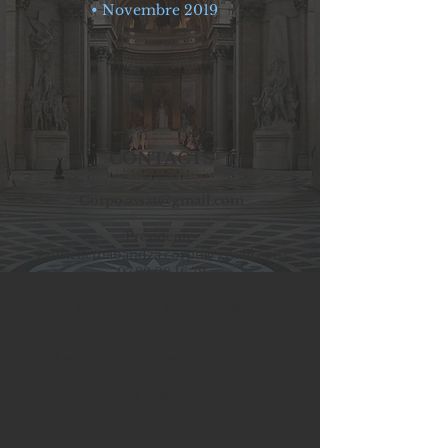
• Novembre 2019
CONTACTS
Corpo.assas@gmail.com
Prési
dente
:
gabriellemabandza.corpo@gmail.com
07.82.08.16.72
Demande de partenariats:
partenariat.corpo.paris2@gmail.com
Nos élus étudiants :
eluscorpos@gmail.com
Nos élus VPE :
vpeassasparis2@gmail.com