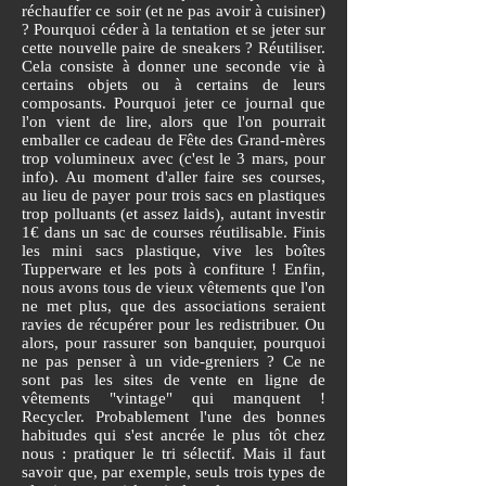
réchauffer ce soir (et ne pas avoir à cuisiner)
? Pourquoi céder à la tentation et se jeter sur
cette nouvelle paire de sneakers ? Réutiliser.
Cela consiste à donner une seconde vie à
certains objets ou à certains de leurs
composants. Pourquoi jeter ce journal que
l'on vient de lire, alors que l'on pourrait
emballer ce cadeau de Fête des Grand-mères
trop volumineux avec (c'est le 3 mars, pour
info). Au moment d'aller faire ses courses,
au lieu de payer pour trois sacs en plastiques
trop polluants (et assez laids), autant investir
1€ dans un sac de courses réutilisable. Finis
les mini sacs plastique, vive les boîtes
Tupperware et les pots à confiture ! Enfin,
nous avons tous de vieux vêtements que l'on
ne met plus, que des associations seraient
ravies de récupérer pour les redistribuer. Ou
alors, pour rassurer son banquier, pourquoi
ne pas penser à un vide-greniers ? Ce ne
sont pas les sites de vente en ligne de
vêtements "vintage" qui manquent !
Recycler. Probablement l'une des bonnes
habitudes qui s'est ancrée le plus tôt chez
nous : pratiquer le tri sélectif. Mais il faut
savoir que, par exemple, seuls trois types de