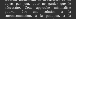
objets par jour, pour ne garder que le
nécessaire. Cette approche minimaliste
pourrait être une solution à la
surconsommation, à la pollution, à la
destruction massive de notre environnement.
Pour conclure, rassurez-vous : l'un des
éléments les plus importants dans cette
transition vers un mode de vie plus éco-
responsable est d'avoir conscience que l'on
ne sera jamais chaque jour à 100%. Il ne