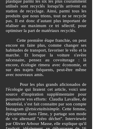
plastique parmi les six les plus couramment
utilisés sont recyclés lorsqu'ils arrivent en
station de recyclage. Ainsi, parmi tous les
produits que nous trions, tout ne se recycle
pas. Il est donc d’autant plus important de
réaliser au maximum ce tri sélectif, pour
optimiser la part de matériaux recyclés.
Cette première étape franchie, on peut
encore en faire plus, comme changer ses
habitudes de transport, favoriser le vélo et la
marche. Et lorsque la voiture s'avère
nécessaire, pensez au covoiturage : là
encore, écologie rimera avec économie, et
sur des trajets fréquents, peut-être même
avec nouveaux amis.
Pour les plus grands aficionados de
l'écologie qui liraient cet article, voici une
source d'inspiration supplémentaire pour
poursuivre vos efforts: Claudia Lavallee, de
Montréal, s’est fait connaitre par son compte
Instagram
@etsicetaitsisimple
. Cette femme,
épicurienne dans l'âme, y partage son mode
de vie alternatif "zéro déchet". Interviewée
par Olivier Arbour Masse, elle explique qu'il
faudrait, idéalement, se débarrasser de 16