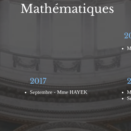
Mathématiques
2
M
2017
Septembre - Mme HAYEK
M
S