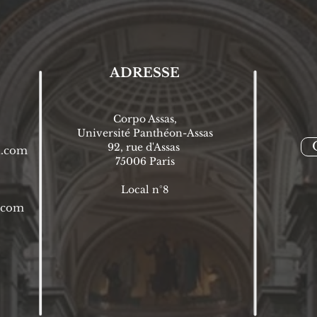
ADRESSE
Corpo Assas,
Université Panthéon-Assas
92, rue d'Assas
l.com
75006 P
aris
Local n°8
l.com