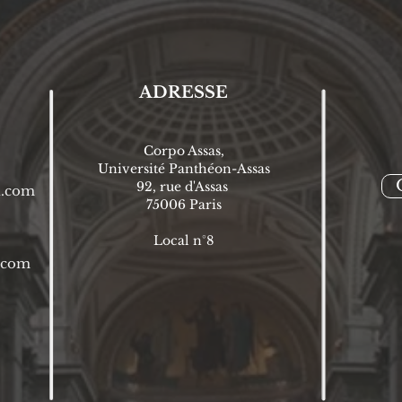
ADRESSE
Corpo Assas,
Université Panthéon-Assas
92, rue d'Assas
l.com
75006 P
aris
Local n°8
l.com