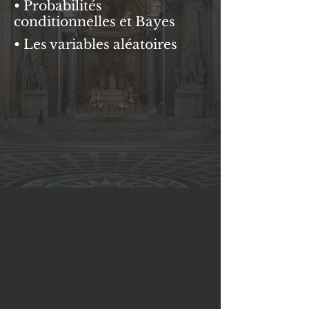
• Probabilités
conditionnelles et Bayes
• Les variables aléatoires
CONTACTS
Corpo.assas@gmail.com
Prési
dente
:
gabriellemabandza.corpo@gmail.com
07.82.08.16.72
Demande de partenariats:
partenariat.corpo.paris2@gmail.com
Nos élus étudiants :
eluscorpos@gmail.com
Nos élus VPE :
vpeassasparis2@gmail.com