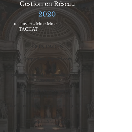
Gestion en Réseau
2020
Janvier - Mme Mme
TACHAT
CONTACTS
Corpo.assas@gmail.com
Prési
dente
:
gabriellemabandza.corpo@gmail.com
07.82.08.16.72
Demande de partenariats:
partenariat.corpo.paris2@gmail.com
Nos élus étudiants :
eluscorpos@gmail.com
Nos élus VPE :
vpeassasparis2@gmail.com