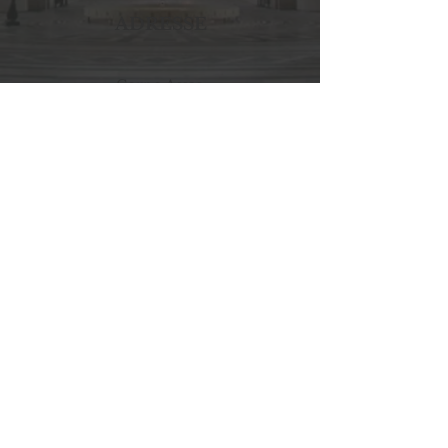
ADRESSE
Corpo Assas,
Université Panthéon-Assas
92, rue d'Assas
75006 P
aris
Local n°8
Organigramme