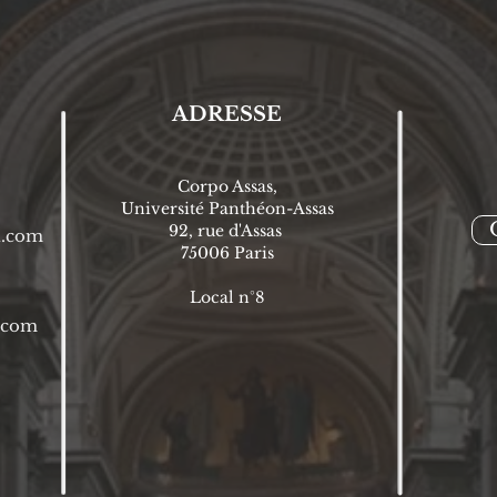
ADRESSE
Corpo Assas,
Université Panthéon-Assas
92, rue d'Assas
l.com
75006 P
aris
Local n°8
l.com