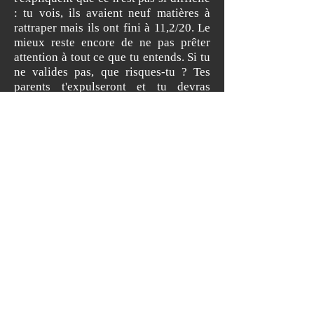
: tu vois, ils avaient neuf matières à
rattraper mais ils ont fini à 11,2/20. Le
mieux reste encore de ne pas prêter
attention à tout ce que tu entends. Si tu
ne valides pas, que risques-tu ? Tes
parents t'expulseront et tu devras
écouter Boom boom tam tam jusqu'à la
fin de tes jours, voilà tout.
D'ici fin août, prends du bon temps,
puis plonge toi profondément dans les
cours que tu n'as, pour certains, même
pas fini de lire en juin. Et à nous, il ne
reste plus qu'à te souhaiter bon
courage. On pensera à toi depuis
l'Oktoberfest de Munich. Car oui,
étonnamment, pour nous, c'est validé !
Pâris MILTIADES,
Administrateur de la Corpo Paris II,
Rédacteur du Canard d'Assas