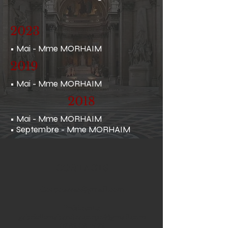
2023
• Mai - Mme MORHAIM
2019
• Mai - Mme MORHAIM
2018
• Mai - Mme MORHAIM
• Septembre - Mme MORHAIM
CONTACTS
Corpo.assas@gmail.com
Prési
dente
:
gabriellemabandza.corpo@gmail.com
07.82.08.16.72