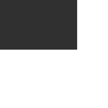
Demande de partenariats:
partenariat.corpo.paris2@gmail.com
Nos élus étudiants :
eluscorpos@gmail.com
Nos élus VPE :
vpeassasparis2@gmail.com
ADRESSE
Corpo Assas,
Université Panthéon-Assas
92, rue d'Assas
75006 P
aris
Local n°8