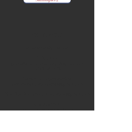
CONTACTS
Corpo.assas@gmail.com
Prési
dente
:
gabriellemabandza.corpo@gmail.com
07.82.08.16.72
Demande de partenariats:
partenariat.corpo.paris2@gmail.com
Nos élus étudiants :
eluscorpos@gmail.com
Nos élus VPE :
vpeassasparis2@gmail.com
ADRESSE