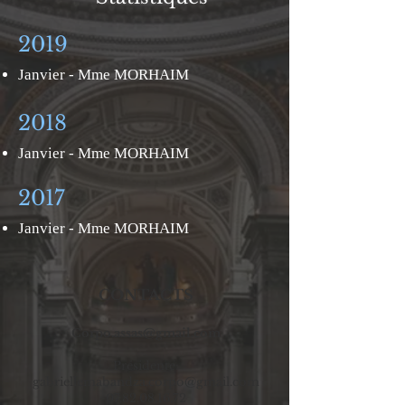
2019
Janvier - Mme MORHAIM
2018
Janvier - Mme MORHAIM
2017
Janvier - Mme MORHAIM
CONTACTS
Corpo.assas@gmail.com
Prési
dente
:
gabriellemabandza.corpo@gmail.com
07.82.08.16.72