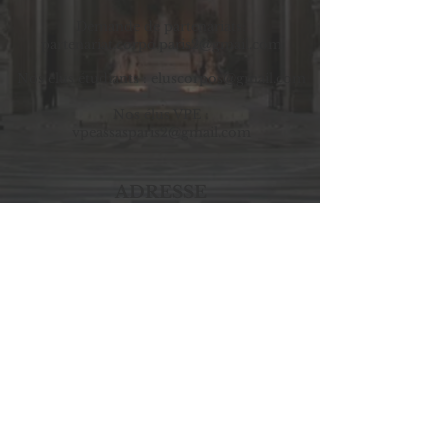
Demande de partenariats:
partenariat.corpo.paris2@gmail.com
Nos élus étudiants :
eluscorpos@gmail.com
Nos élus VPE :
vpeassasparis2@gmail.com
ADRESSE
Corpo Assas,
Université Panthéon-Assas
92, rue d'Assas
75006 P
aris
Local n°8