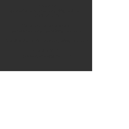
Prési
dente
:
gabriellemabandza.corpo@gmail.com
07.82.08.16.72
Demande de partenariats:
partenariat.corpo.paris2@gmail.com
Nos élus étudiants :
eluscorpos@gmail.com
Nos élus VPE :
vpeassasparis2@gmail.com
ADRESSE
Corpo Assas,
Université Panthéon-Assas
92, rue d'Assas
75006 P
aris
Local n°8